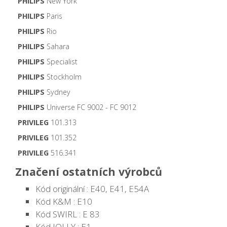
PHILIPS
New York
PHILIPS
Paris
PHILIPS
Rio
PHILIPS
Sahara
PHILIPS
Specialist
PHILIPS
Stockholm
PHILIPS
Sydney
PHILIPS
Universe FC 9002 - FC 9012
PRIVILEG
101.313
PRIVILEG
101.352
PRIVILEG
516.341
Značení ostatních výrobců
Kód originální : E40, E41, E54A
Kód K&M : E10
Kód SWIRL : E 83
Kód JOLLY : E1