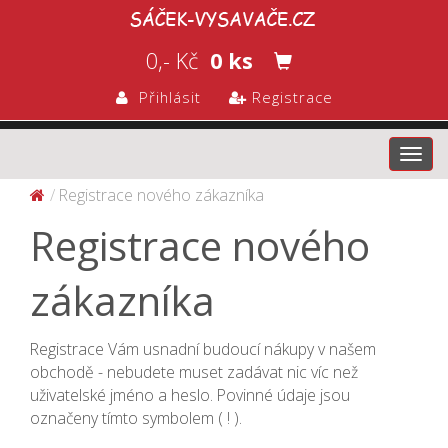
0,- Kč
0 ks
Přihlásit
Registrace
Toggl
navig
Registrace nového zákazníka
Registrace nového
zákazníka
Registrace Vám usnadní budoucí nákupy v našem
obchodě - nebudete muset zadávat nic víc než
uživatelské jméno a heslo. Povinné údaje jsou
označeny tímto symbolem ( ! ).