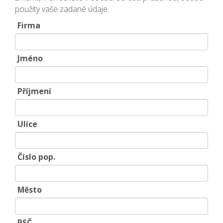
použity vaše zadané údaje.
Firma
Jméno
Příjmení
Ulice
Číslo pop.
Město
PSČ