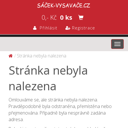
0,- Kč
0 ks
Přihlásit
Registrace
Toggl
navig
Stránka nebyla nalezena
Stránka nebyla
nalezena
Omlouváme se, ale stránka nebyla nalezena.
Pravděpodobně byla odstraněna, přemístěna nebo
přejmenována. Případně byla nesprávně zadána
adresa.