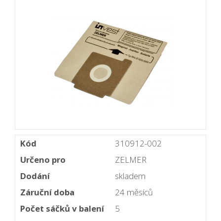
Kód
310912-002
Určeno pro
ZELMER
Dodání
skladem
Záruční doba
24 měsíců
Počet sáčků v balení
5