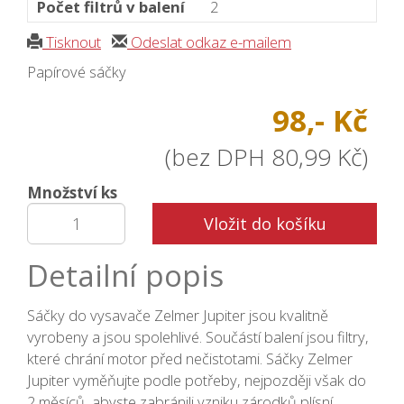
Počet filtrů v balení
2
Tisknout
Odeslat odkaz e-mailem
Papírové sáčky
98,- Kč
(bez DPH 80,99 Kč)
Množství ks
Vložit do košíku
Detailní popis
Sáčky do vysavače Zelmer Jupiter jsou kvalitně
vyrobeny a jsou spolehlivé. Součástí balení jsou filtry,
které chrání motor před nečistotami. Sáčky Zelmer
Jupiter vyměňujte podle potřeby, nejpozději však do
2 měsíců, abyste zabránili vzniku zárodků plísní.