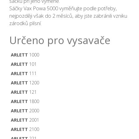
sáčku při jeho výměně.
Sáčky Vax Powa 5000 vyměňujte podle potřeby,
nejpozději však do 2 měsíců, aby jste zabránili vzniku
zárodků plísní.
Určeno pro vysavače
ARLETT
1000
ARLETT
101
ARLETT
111
ARLETT
1200
ARLETT
121
ARLETT
1800
ARLETT
2000
ARLETT
2001
ARLETT
2100
ARLETT
221