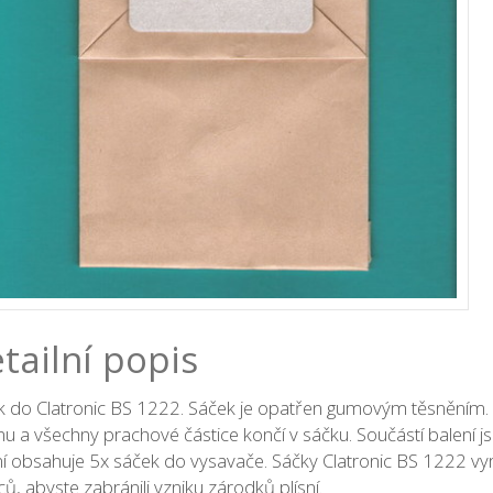
tailní popis
k do Clatronic BS 1222. Sáček je opatřen gumovým těsněním.
u a všechny prachové částice končí v sáčku. Součástí balení jso
í obsahuje 5x sáček do vysavače. Sáčky Clatronic BS 1222 vy
ů, abyste zabránili vzniku zárodků plísní.