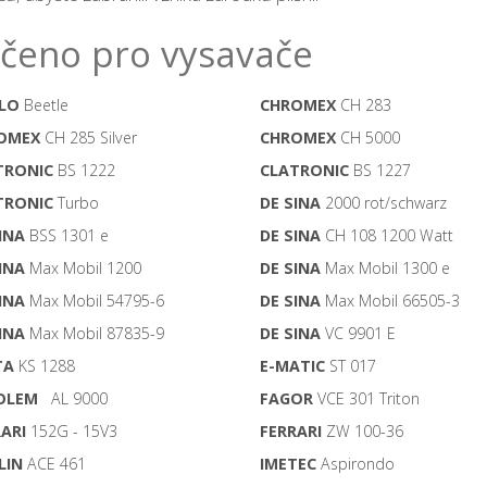
čeno pro vysavače
FLO
Beetle
CHROMEX
CH 283
OMEX
CH 285 Silver
CHROMEX
CH 5000
TRONIC
BS 1222
CLATRONIC
BS 1227
TRONIC
Turbo
DE SINA
2000 rot/schwarz
INA
BSS 1301 e
DE SINA
CH 108 1200 Watt
INA
Max Mobil 1200
DE SINA
Max Mobil 1300 e
INA
Max Mobil 54795-6
DE SINA
Max Mobil 66505-3
INA
Max Mobil 87835-9
DE SINA
VC 9901 E
TA
KS 1288
E-MATIC
ST 017
OLEM
AL 9000
FAGOR
VCE 301 Triton
ARI
152G - 15V3
FERRARI
ZW 100-36
LIN
ACE 461
IMETEC
Aspirondo