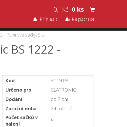
0,- Kč
0 ks
Přihlásit
Registrace
2 - Papírové sáčky, 5ks
ic BS 1222 -
Kód
311919
Určeno pro
CLATRONIC
Dodání
do 7 dní
Záruční doba
24 měsíců
Počet sáčků v
5
balení