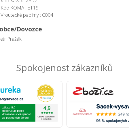
Kód Xavax : XA02
Kód KOMA : ET19
Vroutecké papírny : C004
obce/Dovozce
Petr Pražák
Spokojenost zákazníků