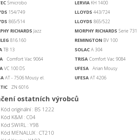
TEC
Smicrobo
LERVIA
KH 1400
YDS
154/749
LLOYDS
443/724
YDS
865/514
LLOYDS
865/522
PHY RICHARDS
Jazz
MORPHY RICHARDS
Serie 731
ILEG
816.160
REMINGTON
BV 100
A
TB 13
SOLAC
A 304
SA
Comfort Vac 9064
TRISA
Comfort Vac 9084
SA
VC 100 DS
UFESA
Arian Mousy
SA
AT - 7506 Mousy el.
UFESA
AT 4206
TIC
ZN 6016
čení ostatních výrobců
Kód originální : BS 1222
Kód K&M : C04
Kód SWIRL : Y98
Kód MENALUX : CT210