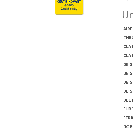
Ur
AIR
CHR
CLA
CLA
DE S
DE S
DE S
DE S
DEL
EUR
FERR
GOB