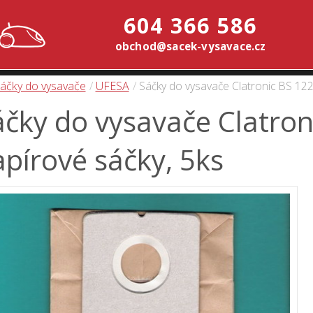
604 366 586
obchod@sacek-vysavace.cz
áčky do vysavače
UFESA
Sáčky do vysavače Clatronic BS 122
čky do vysavače Clatron
pírové sáčky, 5ks