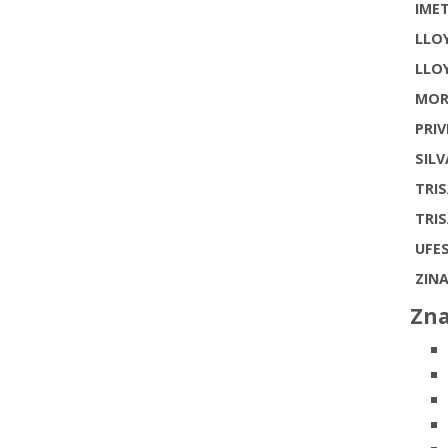
IME
LLO
LLO
MOR
PRIV
SILV
TRI
TRI
UFE
ZINA
Zna