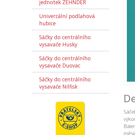
jednotek ZEHNDER
Univerzální podlahová
hubice
Sáčky do centrálního
vysavače Husky
Sáčky do centrálního
vysavače Duovac
Sáčky do centrálního
vysavače Nilfisk
De
Sáče
výkon
Balen
měsíc