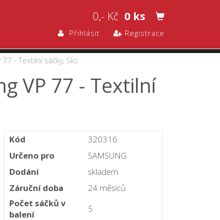
0,- Kč
0 ks
Přihlásit
Registrace
7 - Textilní sáčky, 5ks
 VP 77 - Textilní
Kód
320316
Určeno pro
SAMSUNG
Dodání
skladem
Záruční doba
24 měsíců
Počet sáčků v
5
balení