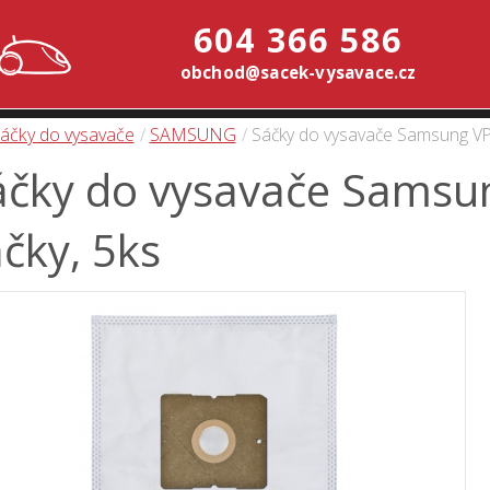
604 366 586
obchod@sacek-vysavace.cz
áčky do vysavače
SAMSUNG
Sáčky do vysavače Samsung VP 7
čky do vysavače Samsung
čky, 5ks