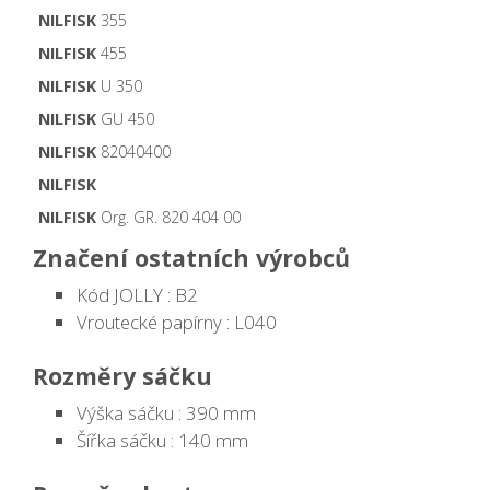
NILFISK
355
NILFISK
455
NILFISK
U 350
NILFISK
GU 450
NILFISK
82040400
NILFISK
NILFISK
Org. GR. 820 404 00
Značení ostatních výrobců
Kód JOLLY : B2
Vroutecké papírny : L040
Rozměry sáčku
Výška sáčku : 390 mm
Šířka sáčku : 140 mm