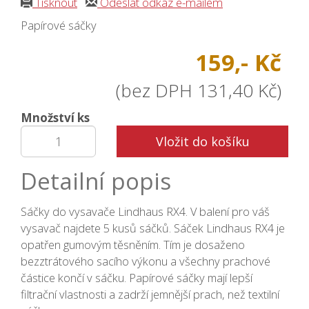
Tisknout
Odeslat odkaz e-mailem
Papírové sáčky
159,- Kč
(bez DPH 131,40 Kč)
Množství ks
Vložit do košíku
Detailní popis
Sáčky do vysavače Lindhaus RX4. V balení pro váš
vysavač najdete 5 kusů sáčků. Sáček Lindhaus RX4 je
opatřen gumovým těsněním. Tím je dosaženo
bezztrátového sacího výkonu a všechny prachové
částice končí v sáčku. Papírové sáčky mají lepší
filtrační vlastnosti a zadrží jemnější prach, než textilní