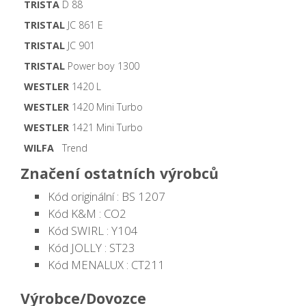
TRISTA
D 88
TRISTAL
JC 861 E
TRISTAL
JC 901
TRISTAL
Power boy 1300
WESTLER
1420 L
WESTLER
1420 Mini Turbo
WESTLER
1421 Mini Turbo
WILFA
Trend
Značení ostatních výrobců
Kód originální : BS 1207
Kód K&M : CO2
Kód SWIRL : Y104
Kód JOLLY : ST23
Kód MENALUX : CT211
Výrobce/Dovozce