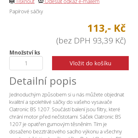
Tisknout
Odeslat odkaz e-mailem
Papírové sáčky
113,- Kč
(bez DPH 93,39 Kč)
Množství ks
Vložit do košíku
Detailní popis
Jednoduchým způsobem si u nás můžete objednat
kvalitní a spolehlivé sáčky do vašeho vysavače
Clatronic BS 1207. Součástí balení jsou filtry, které
chrání motor před nečistotami. Sáček Clatronic BS
1207 je opatřen gumovým těsněním. Tím je
dosaženo bezztrátového sacího výkonu a všechny