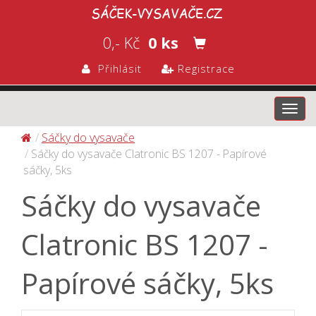
0,- Kč
0 ks
Přihlásit
Registrace
Toggl
navig
Sáčky do vysavače
Sáčky do vysavače Clatronic BS 1207 - Papírové
sáčky, 5ks
Sáčky do vysavače
Clatronic BS 1207 -
Papírové sáčky, 5ks