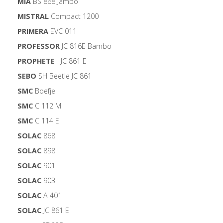
MIA
BS 868 Jambo
MISTRAL
Compact 1200
PRIMERA
EVC 011
PROFESSOR
JC 816E Bambo
PROPHETE
JC 861 E
SEBO
SH Beetle JC 861
SMC
Boefje
SMC
C 112 M
SMC
C 114 E
SOLAC
868
SOLAC
898
SOLAC
901
SOLAC
903
SOLAC
A 401
SOLAC
JC 861 E