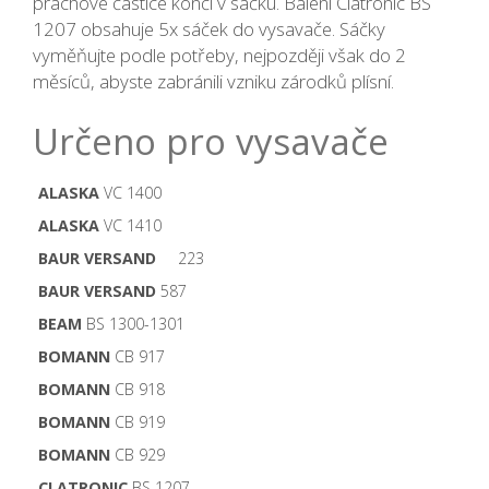
prachové částice končí v sáčku. Balení Clatronic BS
1207 obsahuje 5x sáček do vysavače. Sáčky
vyměňujte podle potřeby, nejpozději však do 2
měsíců, abyste zabránili vzniku zárodků plísní.
Určeno pro vysavače
ALASKA
VC 1400
ALASKA
VC 1410
BAUR VERSAND
223
BAUR VERSAND
587
BEAM
BS 1300-1301
BOMANN
CB 917
BOMANN
CB 918
BOMANN
CB 919
BOMANN
CB 929
CLATRONIC
BS 1207