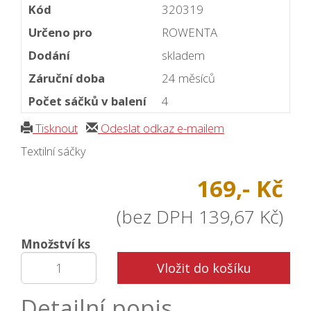
Kód
320319
Určeno pro
ROWENTA
Dodání
skladem
Záruční doba
24 měsíců
Počet sáčků v balení
4
Tisknout
Odeslat odkaz e-mailem
Textilní sáčky
169,- Kč
(bez DPH 139,67 Kč)
Množství ks
Vložit do košíku
Detailní popis