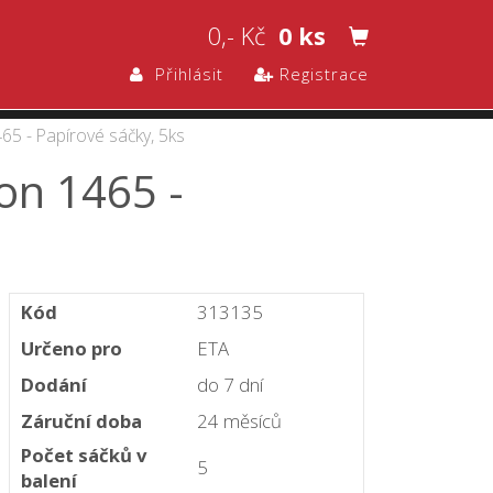
0,- Kč
0 ks
Přihlásit
Registrace
65 - Papírové sáčky, 5ks
on 1465 -
Kód
313135
Určeno pro
ETA
Dodání
do 7 dní
Záruční doba
24 měsíců
Počet sáčků v
5
balení