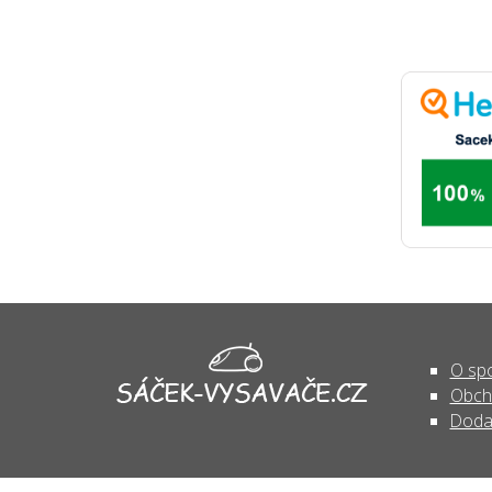
O spo
Obch
Doda