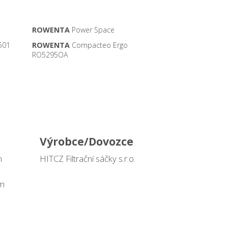
ROWENTA
Power Space
501
ROWENTA
Compacteo Ergo
RO5295OA
Výrobce/Dovozce
m
HITCZ Filtrační sáčky s.r.o.
mm