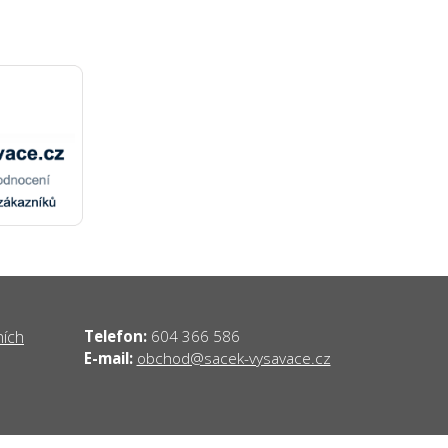
ních
Telefon:
604 366 586
obchod@sacek-vysavace.cz
E-mail: