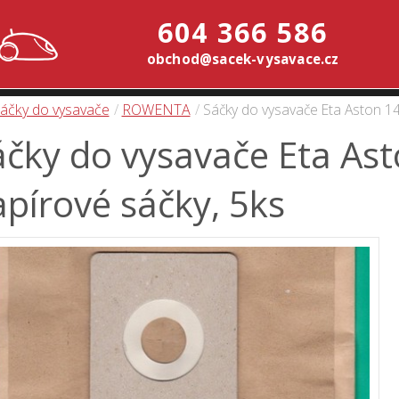
604 366 586
obchod@sacek-vysavace.cz
áčky do vysavače
ROWENTA
Sáčky do vysavače Eta Aston 14
čky do vysavače Eta Ast
pírové sáčky, 5ks