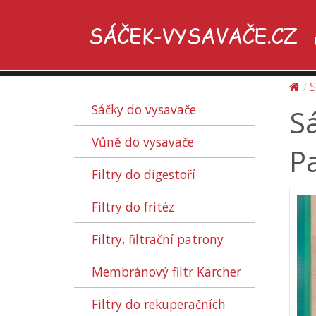
S
Sáčky do vysavače
Sá
Vůně do vysavače
Pa
Filtry do digestoří
Filtry do fritéz
Filtry, filtrační patrony
Membránový filtr Kärcher
Filtry do rekuperačních