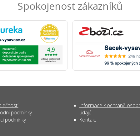
Spokojenost zákazníků
lečnosti
Informace k ochraně osob
odní podmínky
údajů
cí podmínky
Kontakt