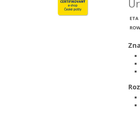
Ur
ETA
ROW
Zna
Roz