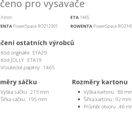
čeno pro vysavače
Aston
ETA
1465
ENTA
PowerSpace RO212301
ROWENTA
PowerSpace RO214
čení ostatních výrobců
Kód originální : ETA29
Kód JOLLY : ETA19
Vroutecké papírny : 1465
měry sáčku
Rozměry kartonu
Výška sáčku : 215 mm
Výška kartonu : 86 m
Šířka sáčku : 195 mm
Šířka kartonu : 92 mm
Průměr otvoru : 46 