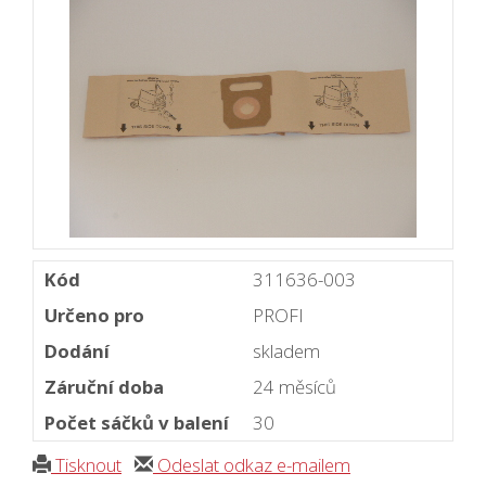
Kód
311636-003
Určeno pro
PROFI
Dodání
skladem
Záruční doba
24 měsíců
Počet sáčků v balení
30
Tisknout
Odeslat odkaz e-mailem