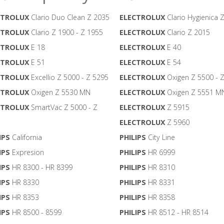
CTROLUX
Clario Duo Clean Z 2035
ELECTROLUX
Clario Hygienica 
CTROLUX
Clario Z 1900 - Z 1955
ELECTROLUX
Clario Z 2015
CTROLUX
E 18
ELECTROLUX
E 40
CTROLUX
E 51
ELECTROLUX
E 54
CTROLUX
Excellio Z 5000 - Z 5295
ELECTROLUX
Oxigen Z 5500 - 
CTROLUX
Oxigen Z 5530 MN
ELECTROLUX
Oxigen Z 5551 M
CTROLUX
SmartVac Z 5000 - Z
ELECTROLUX
Z 5915
ELECTROLUX
Z 5960
IPS
California
PHILIPS
City Line
IPS
Expresion
PHILIPS
HR 6999
IPS
HR 8300 - HR 8399
PHILIPS
HR 8310
IPS
HR 8330
PHILIPS
HR 8331
IPS
HR 8353
PHILIPS
HR 8358
IPS
HR 8500 - 8599
PHILIPS
HR 8512 - HR 8514