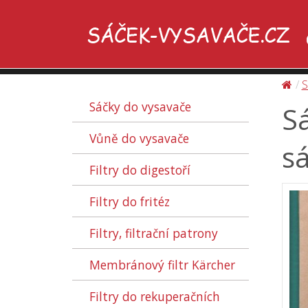
S
Sáčky do vysavače
Sá
Vůně do vysavače
sá
Filtry do digestoří
Filtry do fritéz
Filtry, filtrační patrony
Membránový filtr Kärcher
Filtry do rekuperačních