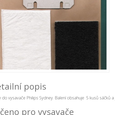
tailní popis
 do vysavače Philips Sydney. Balení obsahuje 5 kusů sáčků a j
čeno pro vysavače