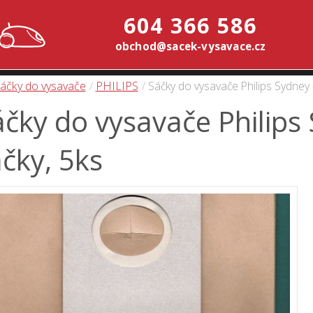
604 366 586
obchod@sacek-vysavace.cz
áčky do vysavače
PHILIPS
Sáčky do vysavače Philips Sydney 
čky do vysavače Philips
čky, 5ks