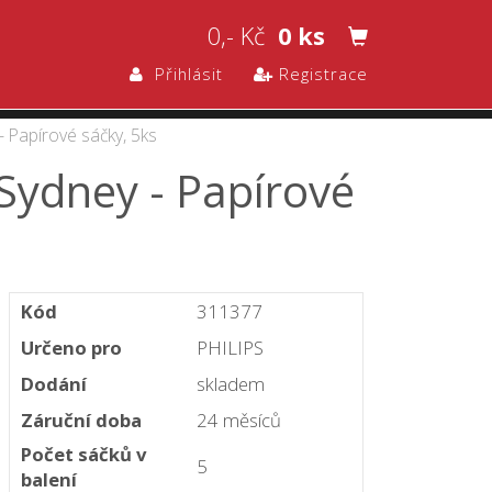
0,- Kč
0 ks
Přihlásit
Registrace
- Papírové sáčky, 5ks
 Sydney - Papírové
Kód
311377
Určeno pro
PHILIPS
Dodání
skladem
Záruční doba
24 měsíců
Počet sáčků v
5
balení