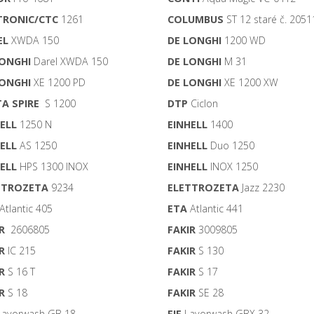
TRONIC/CTC
1261
COLUMBUS
ST 12 staré č. 205
EL
XWDA 150
DE LONGHI
1200 WD
LONGHI
Darel XWDA 150
DE LONGHI
M 31
LONGHI
XE 1200 PD
DE LONGHI
XE 1200 XW
A SPIRE
S 1200
DTP
Ciclon
ELL
1250 N
EINHELL
1400
ELL
AS 1250
EINHELL
Duo 1250
ELL
HPS 1300 INOX
EINHELL
INOX 1250
TTROZETA
9234
ELETTROZETA
Jazz 2230
Atlantic 405
ETA
Atlantic 441
R
2606805
FAKIR
3009805
R
IC 215
FAKIR
S 130
R
S 16 T
FAKIR
S 17
R
S 18
FAKIR
SE 28
avorwash GB 18
FIF
Lavorwash GBX 32