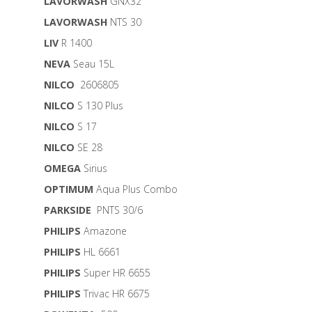
LAVORWASH
GNX32
LAVORWASH
NTS 30
LIV
R 1400
NEVA
Seau 15L
NILCO
2606805
NILCO
S 130 Plus
NILCO
S 17
NILCO
SE 28
OMEGA
Sirius
OPTIMUM
Aqua Plus Combo
PARKSIDE
PNTS 30/6
PHILIPS
Amazone
PHILIPS
HL 6661
PHILIPS
Super HR 6655
PHILIPS
Trivac HR 6675