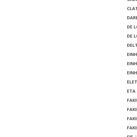
CLA
DAR
DE 
DE 
DELT
EINH
EINH
EINH
ELE
ETA
FAKI
FAKI
FAKI
FAKI
FIF
L