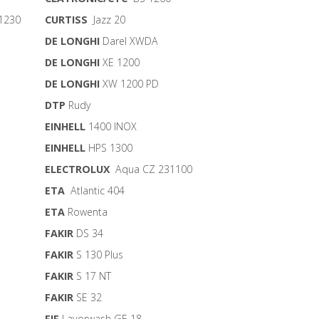
11230
CURTISS
Jazz 20
DE LONGHI
Darel XWDA
DE LONGHI
XE 1200
DE LONGHI
XW 1200 PD
DTP
Rudy
EINHELL
1400 INOX
EINHELL
HPS 1300
ELECTROLUX
Aqua CZ 231100
ETA
Atlantic 404
ETA
Rowenta
FAKIR
DS 34
FAKIR
S 130 Plus
FAKIR
S 17 NT
FAKIR
SE 32
FIF
Lavorwash GE 18