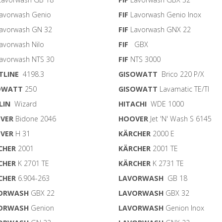
avorwash Genio
FIF
Lavorwash Genio Inox
avorwash GN 32
FIF
Lavorwash GNX 22
avorwash Nilo
FIF
GBX
avorwash NTS 30
FIF
NTS 3000
TLINE
4198.3
GISOWATT
Brico 220 P/X
OWATT
250
GISOWATT
Lavamatic TE/TI
LIN
Wizard
HITACHI
WDE 1000
VER
Bidone 2046
HOOVER
Jet 'N' Wash S 6145
VER
H 31
KÄRCHER
2000 E
CHER
2001
KÄRCHER
2001 TE
CHER
K 2701 TE
KÄRCHER
K 2731 TE
CHER
6.904-263
LAVORWASH
GB 18
ORWASH
GBX 22
LAVORWASH
GBX 32
ORWASH
Genion
LAVORWASH
Genion Inox