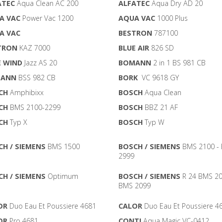
ATEC
Aqua Clean AC 200
ALFATEC
Aqua Dry AD 20
A VAC
Power Vac 1200
AQUA VAC
1000 Plus
A VAC
BESTRON
787100
TRON
KAZ 7000
BLUE AIR
826 SD
E WIND
Jazz AS 20
BOMANN
2 in 1 BS 981 CB
ANN
BSS 982 CB
BORK
VC 9618 GY
CH
Amphibixx
BOSCH
Aqua Clean
CH
BMS 2100-2299
BOSCH
BBZ 21 AF
CH
Typ X
BOSCH
Typ W
H / SIEMENS
BMS 1500
BOSCH / SIEMENS
BMS 2100 -
2999
H / SIEMENS
Optimum
BOSCH / SIEMENS
R 24 BMS 20
BMS 2099
OR
Duo Eau Et Poussiere 4681
CALOR
Duo Eau Et Poussiere 4
OR
Pro 4681
CONTI
Aqua Magic VC-0412