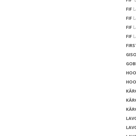
FIF
L
FIF
L
FIF
L
FIF
L
FIRS
GIS
GOB
HOO
HOO
KÄR
KÄR
KÄR
LAV
LAV