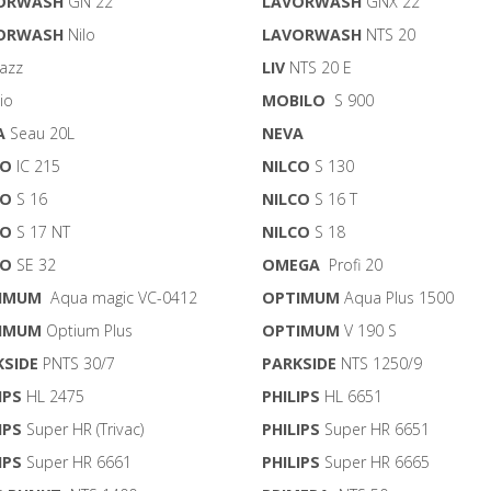
ORWASH
GN 22
LAVORWASH
GNX 22
ORWASH
Nilo
LAVORWASH
NTS 20
azz
LIV
NTS 20 E
io
MOBILO
S 900
A
Seau 20L
NEVA
CO
IC 215
NILCO
S 130
CO
S 16
NILCO
S 16 T
CO
S 17 NT
NILCO
S 18
CO
SE 32
OMEGA
Profi 20
IMUM
Aqua magic VC-0412
OPTIMUM
Aqua Plus 1500
IMUM
Optium Plus
OPTIMUM
V 190 S
KSIDE
PNTS 30/7
PARKSIDE
NTS 1250/9
IPS
HL 2475
PHILIPS
HL 6651
IPS
Super HR (Trivac)
PHILIPS
Super HR 6651
IPS
Super HR 6661
PHILIPS
Super HR 6665