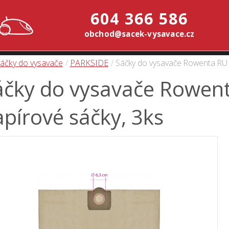
604 366 586
obchod@sacek-vysavace.cz
áčky do vysavače
PARKSIDE
Sáčky do vysavače Rowenta RU 1
áčky do vysavače Rowent
pírové sáčky, 3ks