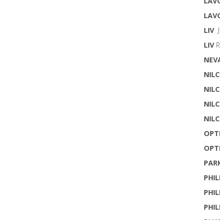
LAV
LAV
LIV
J
LIV
R
NEV
NIL
NIL
NIL
NIL
OPT
OPT
PAR
PHIL
PHIL
PHIL