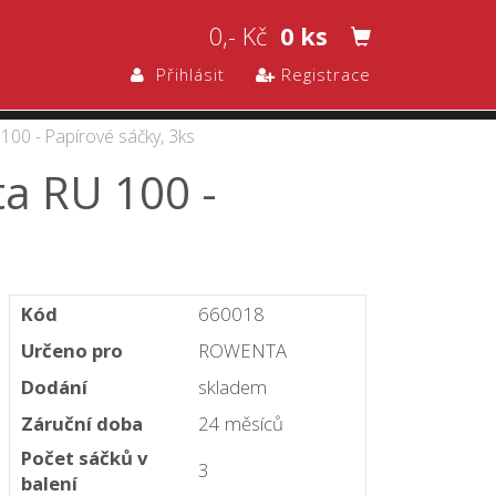
0,- Kč
0 ks
Přihlásit
Registrace
00 - Papírové sáčky, 3ks
a RU 100 -
Kód
660018
Určeno pro
ROWENTA
Dodání
skladem
Záruční doba
24 měsíců
Počet sáčků v
3
balení