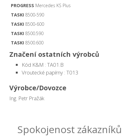
PROGRESS
Mercedes KS Plus
TASKI
8500-590
TASKI
8500-600
TASKI
8500.590
TASKI
8500.600
Značení ostatních výrobců
Kód K&M : TA01.B
Vroutecké papírny : T013
Výrobce/Dovozce
Ing. Petr Pražák
Spokojenost zákazníků