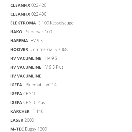
CLEANFIX
022.420
CLEANFIX
022.430
ELEKTROMA
S 100 Kesselsauger
HAKO
Supervac 100
HAREMA
HV 9 S
HOOVER
Commercial S 7068
HV VACUMLINE
HV 9 S
HV VACUMLINE
HV 9 S Plus
HV VACUMLINE
IGEFA
Bluematic VC 14
IGEFA
CF S10
IGEFA
CF S10 Plus
KÄRCHER
T 140
LASER
2000
M-TEC
Bugsy 1200