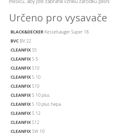
měsíců, aby jste zabránili vzniku zárodků plísní.
Určeno pro vysavače
BLACK&DECKER
Kesselsauger Super 18
BVC
BV 22
CLEANFIX
S5
CLEANFIX
S 5
CLEANFIX
S10
CLEANFIX
S 10
CLEANFIX
S10
CLEANFIX
S 10 plus
CLEANFIX
S 10 plus hepa
CLEANFIX
S 12
CLEANFIX
S12
CLEANFIX
SW 10