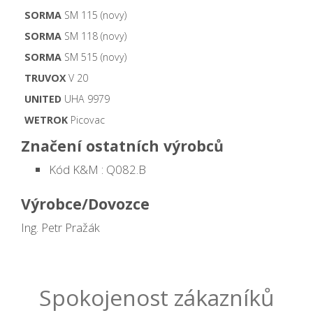
SORMA
SM 115 (novy)
SORMA
SM 118 (novy)
SORMA
SM 515 (novy)
TRUVOX
V 20
UNITED
UHA 9979
WETROK
Picovac
Značení ostatních výrobců
Kód K&M : Q082.B
Výrobce/Dovozce
Ing. Petr Pražák
Spokojenost zákazníků