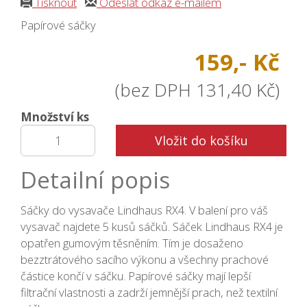
Tisknout
Odeslat odkaz e-mailem
Papírové sáčky
159,- Kč
(bez DPH 131,40 Kč)
Množství ks
Vložit do košíku
Detailní popis
Sáčky do vysavače Lindhaus RX4. V balení pro váš
vysavač najdete 5 kusů sáčků. Sáček Lindhaus RX4 je
opatřen gumovým těsněním. Tím je dosaženo
bezztrátového sacího výkonu a všechny prachové
částice končí v sáčku. Papírové sáčky mají lepší
filtrační vlastnosti a zadrží jemnější prach, než textilní