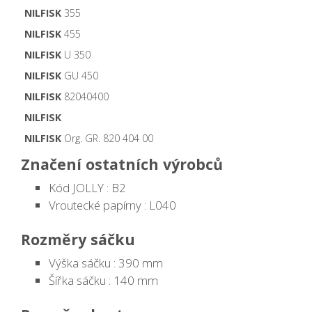
NILFISK
355
NILFISK
455
NILFISK
U 350
NILFISK
GU 450
NILFISK
82040400
NILFISK
NILFISK
Org. GR. 820 404 00
Značení ostatních výrobců
Kód JOLLY : B2
Vroutecké papírny : L040
Rozměry sáčku
Výška sáčku : 390 mm
Šířka sáčku : 140 mm