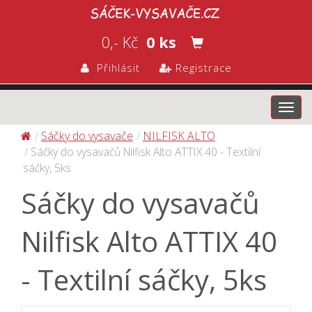
0,- Kč
0 ks
Přihlásit
Registrace
Toggl
navig
Sáčky do vysavače
NILFISK ALTO
Sáčky do vysavačů Nilfisk Alto ATTIX 40 - Textilní
sáčky, 5ks
Sáčky do vysavačů
Nilfisk Alto ATTIX 40
- Textilní sáčky, 5ks