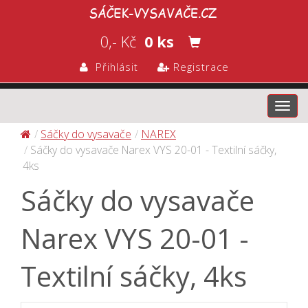
0,- Kč
0 ks
Přihlásit
Registrace
Toggl
navig
Sáčky do vysavače
NAREX
Sáčky do vysavače Narex VYS 20-01 - Textilní sáčky,
4ks
Sáčky do vysavače
Narex VYS 20-01 -
Textilní sáčky, 4ks