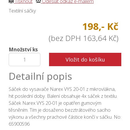
Tisknout
Odeslat odkaz e-mailem
Textilní sáčky
198,- Kč
(bez DPH 163,64 Kč)
Množství ks
Vložit do košíku
Detailní popis
Sáček do vysavače Narex VYS 20-01 z mikrovlákna,
hit poslední doby. Balení obsahuje 4x sáček z textilu.
Sáček Narex VYS 20-01 je opatřen gumovým
těsněním. Tím je dosaženo bezztrátového sacího
výkonu a všechny prachové částice končí v sáčku. No:
65900596