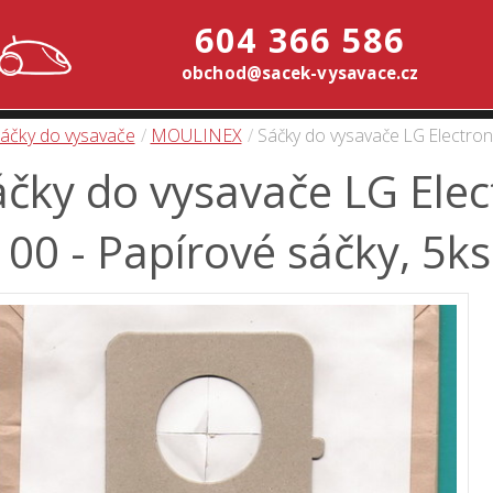
604 366 586
obchod@sacek-vysavace.cz
áčky do vysavače
MOULINEX
Sáčky do vysavače LG Electron
čky do vysavače LG Elec
00 - Papírové sáčky, 5ks