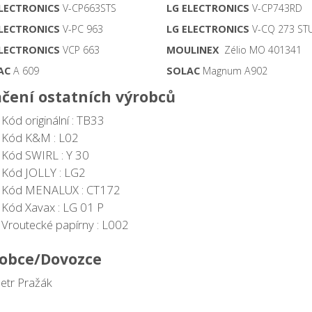
ELECTRONICS
V-CP663STS
LG ELECTRONICS
V-CP743RD
ELECTRONICS
V-PC 963
LG ELECTRONICS
V-CQ 273 ST
ELECTRONICS
VCP 663
MOULINEX
Zélio MO 401341
AC
A 609
SOLAC
Magnum A902
čení ostatních výrobců
Kód originální : TB33
Kód K&M : L02
Kód SWIRL : Y 30
Kód JOLLY : LG2
Kód MENALUX : CT172
Kód Xavax : LG 01 P
Vroutecké papírny : L002
obce/Dovozce
Petr Pražák