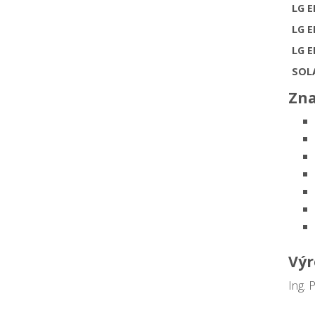
LG 
LG 
LG 
SOL
Zna
Výr
Ing. 