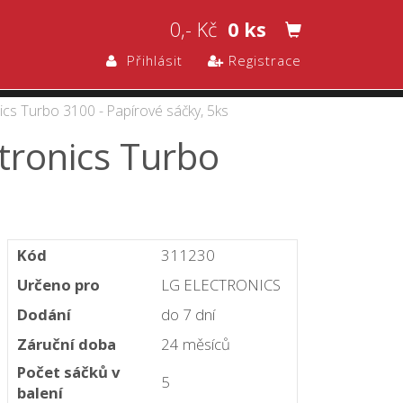
0,- Kč
0 ks
Přihlásit
Registrace
ics Turbo 3100 - Papírové sáčky, 5ks
tronics Turbo
Kód
311230
Určeno pro
LG ELECTRONICS
Dodání
do 7 dní
Záruční doba
24 měsíců
Počet sáčků v
5
balení