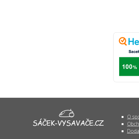
O spo
Obch
Doda