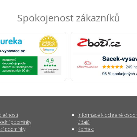
Spokojenost zákazníků
lečnosti
Informace k ochraně osob
odní podmínky
údajů
cí podmínky
Kontakt