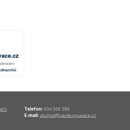
ních
Telefon:
604 366 586
obchod@sacek-vysavace.cz
E-mail: