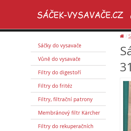
S
Sáčky do vysavače
Sá
Vůně do vysavače
31
Filtry do digestoří
Filtry do fritéz
Filtry, filtrační patrony
Membránový filtr Kärcher
Filtry do rekuperačních