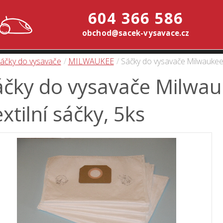
604 366 586
obchod@sacek-vysavace.cz
áčky do vysavače
MILWAUKEE
Sáčky do vysavače Milwaukee 
áčky do vysavače Milwau
xtilní sáčky, 5ks