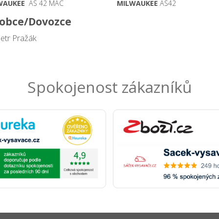
WAUKEE
AS 42 MAC
MILWAUKEE
AS42
obce/Dovozce
Petr Pražák
Spokojenost zákazníků