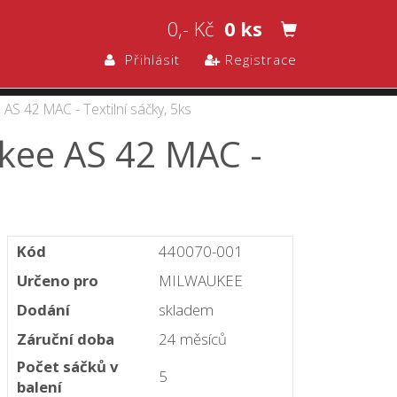
0,- Kč
0 ks
Přihlásit
Registrace
AS 42 MAC - Textilní sáčky, 5ks
kee AS 42 MAC -
Kód
440070-001
Určeno pro
MILWAUKEE
Dodání
skladem
Záruční doba
24 měsíců
Počet sáčků v
5
balení