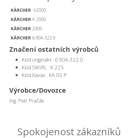
KÄRCHER
A2000
KÄRCHER
A 2000
KÄRCHER
2000
KÄRCHER
6.904-322.0
Značení ostatních výrobců
Kód originální : 6.904-322.0
Kód SWIRL : K 225
Kód Xavax : KA 05 P
Výrobce/Dovozce
Ing. Petr Pražák
Spokojenost zákazníků