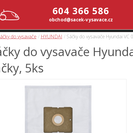
604 366 586
obchod@sacek-vysavace.cz
áčky do vysavače
HYUNDAI
Sáčky do vysavače Hyundai VC 004
čky do vysavače Hyundai
čky, 5ks