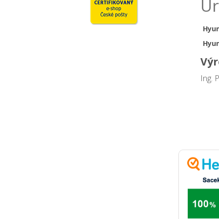
Ur
Hyun
Hyun
Výr
Ing. 