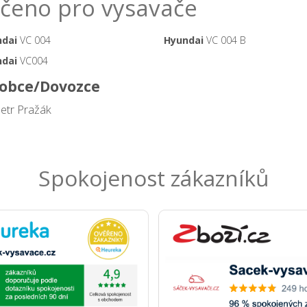
čeno pro vysavače
dai
VC 004
Hyundai
VC 004 B
dai
VC004
obce/Dovozce
Petr Pražák
Spokojenost zákazníků