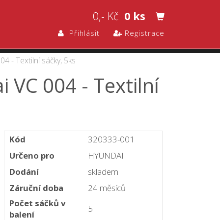
0,- Kč
0 ks
Přihlásit
Registrace
 - Textilní sáčky, 5ks
 VC 004 - Textilní
Kód
320333-001
Určeno pro
HYUNDAI
Dodání
skladem
Záruční doba
24 měsíců
Počet sáčků v
5
balení