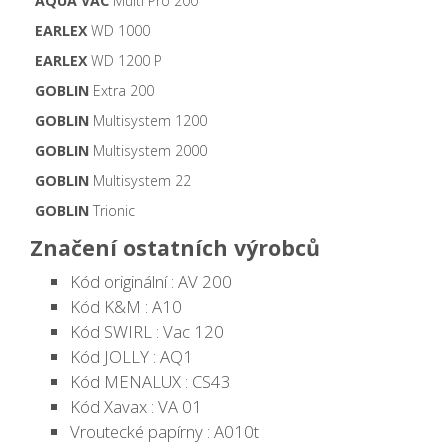
AQUA VAC
Multi Pro 200
EARLEX
WD 1000
EARLEX
WD 1200 P
GOBLIN
Extra 200
GOBLIN
Multisystem 1200
GOBLIN
Multisystem 2000
GOBLIN
Multisystem 22
GOBLIN
Trionic
Značení ostatních výrobců
Kód originální : AV 200
Kód K&M : A10
Kód SWIRL : Vac 120
Kód JOLLY : AQ1
Kód MENALUX : CS43
Kód Xavax : VA 01
Vroutecké papírny : A010t