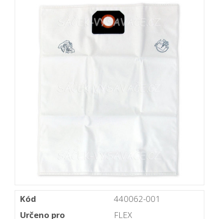
Kód
440062-001
Určeno pro
FLEX