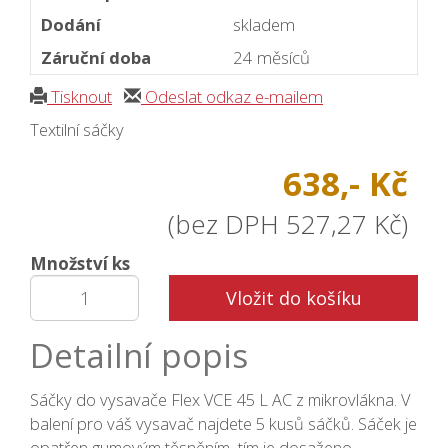
Dodání
skladem
Záruční doba
24 měsíců
Tisknout
Odeslat odkaz e-mailem
Textilní sáčky
638,- Kč
(bez DPH 527,27 Kč)
Množství ks
Vložit do košíku
Detailní popis
Sáčky do vysavače Flex VCE 45 L AC z mikrovlákna. V
balení pro váš vysavač najdete 5 kusů sáčků. Sáček je
opatřen gumovým těsněním, tím je dosaženo