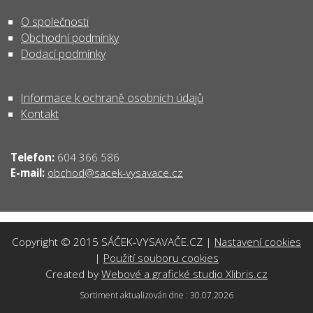
O společnosti
Obchodní podmínky
Dodací podmínky
Informace k ochraně osobních údajů
Kontakt
Telefon:
604 366 586
obchod@sacek-vysavace.cz
E-mail:
Copyright © 2015 SÁČEK-VYSAVAČE.CZ |
Nastavení cookies
|
Použití souboru cookies
Created by
Webové a grafické studio Xlibris.cz
Sortiment aktualizován dne : 30.07.2026