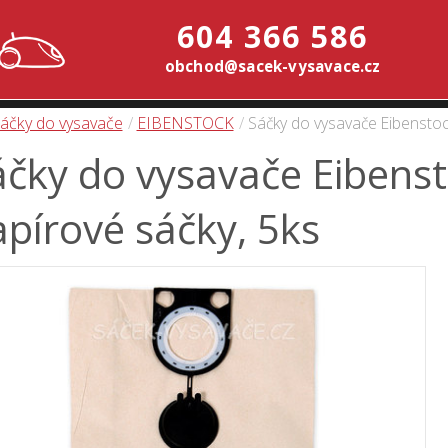
604 366 586
obchod@sacek-vysavace.cz
áčky do vysavače
EIBENSTOCK
Sáčky do vysavače Eibenstoc
áčky do vysavače Eibenst
pírové sáčky, 5ks