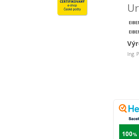
Ur
EIB
EIB
Výr
Ing. 