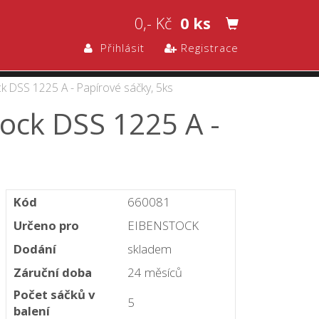
0,- Kč
0 ks
Přihlásit
Registrace
k DSS 1225 A - Papírové sáčky, 5ks
ock DSS 1225 A -
Kód
660081
Určeno pro
EIBENSTOCK
Dodání
skladem
Záruční doba
24 měsíců
Počet sáčků v
5
balení