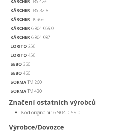
KÄRCHER
TBS 42e
KÄRCHER
TBS 32 e
KÄRCHER
TK 36E
KÄRCHER
6.904-059.0
KÄRCHER
6.904-097
LORITO
250
LORITO
450
SEBO
360
SEBO
460
SORMA
TM 260
SORMA
TM 430
Značení ostatních výrobců
Kód originální : 6.904-059.0
Výrobce/Dovozce