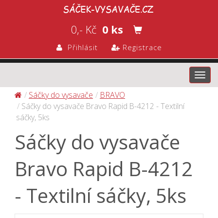
0,- Kč
0 ks
Přihlásit
Registrace
Toggl
navig
Sáčky do vysavače
BRAVO
Sáčky do vysavače Bravo Rapid B-4212 - Textilní
sáčky, 5ks
Sáčky do vysavače
Bravo Rapid B-4212
- Textilní sáčky, 5ks