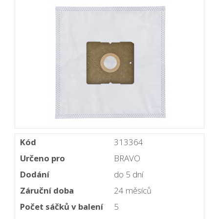
Kód
313364
Určeno pro
BRAVO
Dodání
do 5 dní
Záruční doba
24 měsíců
Počet sáčků v balení
5