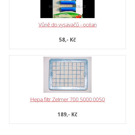
Vůně do vysavačů - océan
58,- Kč
Hepa filtr Zelmer 700 5000.0050
189,- Kč