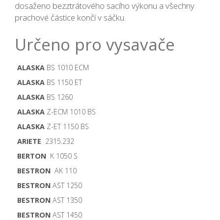
dosaženo bezztrátového sacího výkonu a všechny
prachové částice končí v sáčku.
Určeno pro vysavače
ALASKA
BS 1010 ECM
ALASKA
BS 1150 ET
ALASKA
BS 1260
ALASKA
Z-ECM 1010 BS
ALASKA
Z-ET 1150 BS
ARIETE
2315.232
BERTON
K 1050 S
BESTRON
AK 110
BESTRON
AST 1250
BESTRON
AST 1350
BESTRON
AST 1450