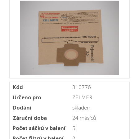
Kód
310776
Určeno pro
ZELMER
Dodání
skladem
Záruční doba
24 měsíců
Počet sáčků v balení
5
Počet filtrů v balení
2