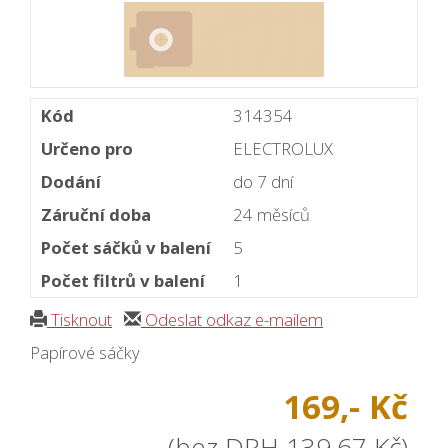
Kód
314354
Určeno pro
ELECTROLUX
Dodání
do 7 dní
Záruční doba
24 měsíců
Počet sáčků v balení
5
Počet filtrů v balení
1
Tisknout
Odeslat odkaz e-mailem
Papírové sáčky
169,- Kč
(bez DPH 139,67 Kč)