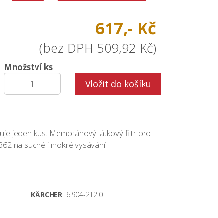
617,- Kč
(bez DPH 509,92 Kč)
Množství ks
Vložit do košíku
je jeden kus. Membránový látkový filtr pro
62 na suché i mokré vysávání.
KÄRCHER
6.904-212.0