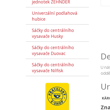
jednotek ZEHNDER
Univerzální podlahová
hubice
Sáčky do centrálního
vysavače Husky
Sáčky do centrálního
vysavače Duovac
De
Sáčky do centrálního
U nás
vysavače Nilfisk
oddě
Ur
KÄR
Zna