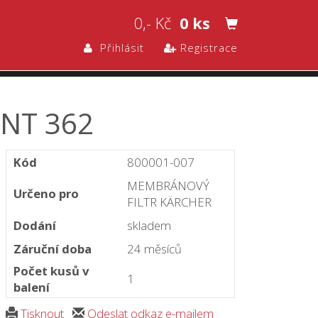
0,- Kč
0 ks
Přihlásit
Registrace
 NT 362
Kód
800001-007
MEMBRÁNOVÝ
Určeno pro
FILTR KÄRCHER
Dodání
skladem
Záruční doba
24 měsíců
Počet kusů v
1
balení
Tisknout
Odeslat odkaz e-mailem