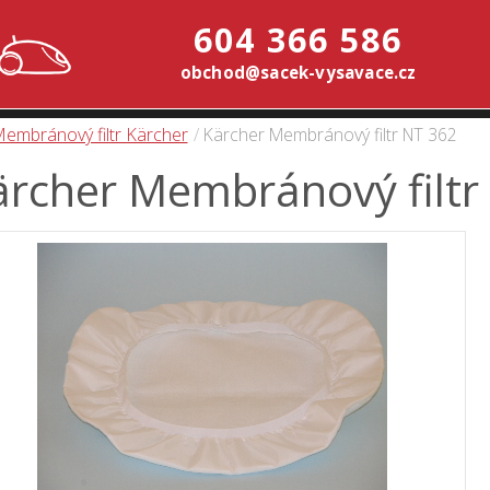
604 366 586
obchod@sacek-vysavace.cz
embránový filtr Kärcher
Kärcher Membránový filtr NT 362
ärcher Membránový filtr