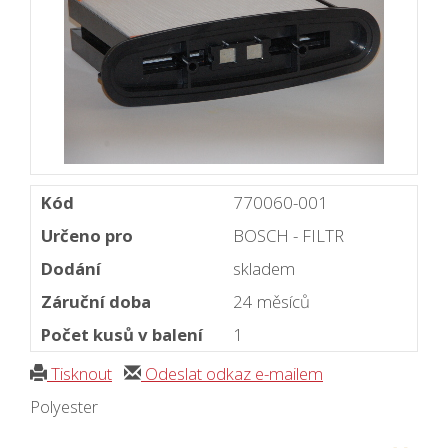
Kód
770060-001
Určeno pro
BOSCH - FILTR
Dodání
skladem
Záruční doba
24 měsíců
Počet kusů v balení
1
Tisknout
Odeslat odkaz e-mailem
Polyester