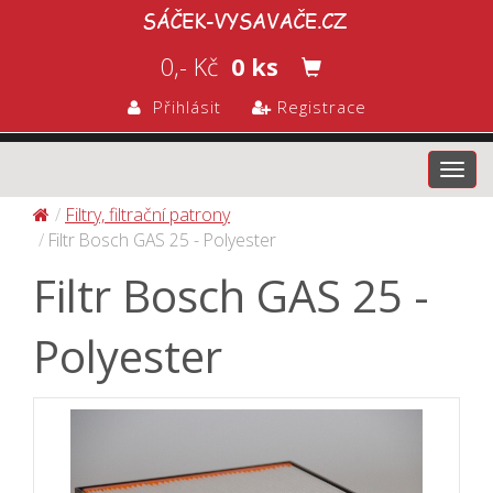
0,- Kč
0 ks
Přihlásit
Registrace
Toggl
navig
Filtry, filtrační patrony
Filtr Bosch GAS 25 - Polyester
Filtr Bosch GAS 25 -
Polyester