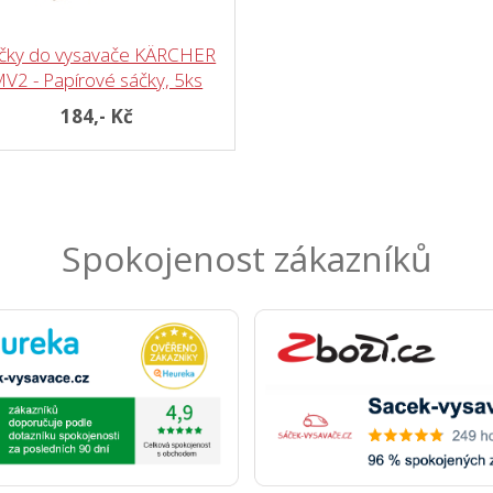
čky do vysavače KÄRCHER
V2 - Papírové sáčky, 5ks
184,- Kč
Spokojenost zákazníků