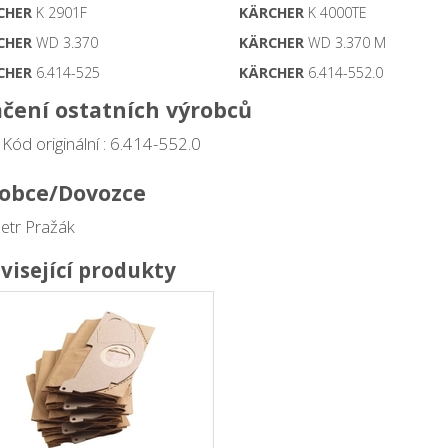
CHER
K 2901F
KÄRCHER
K 4000TE
CHER
WD 3.370
KÄRCHER
WD 3.370 M
CHER
6.414-525
KÄRCHER
6.414-552.0
čení ostatních výrobců
Kód originální : 6.414-552.0
obce/Dovozce
Petr Pražák
visející produkty