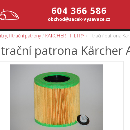
604 366 586
obchod@sacek-vysavace.cz
iltry, filtrační patrony
KÄRCHER - FILTRY
Filtrační patrona Kä
ltrační patrona Kärcher 