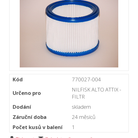
Kód
770027-004
NILFISK ALTO ATTIX -
Určeno pro
FILTR
Dodání
skladem
Záruční doba
24 měsíců
Počet kusů v balení
1