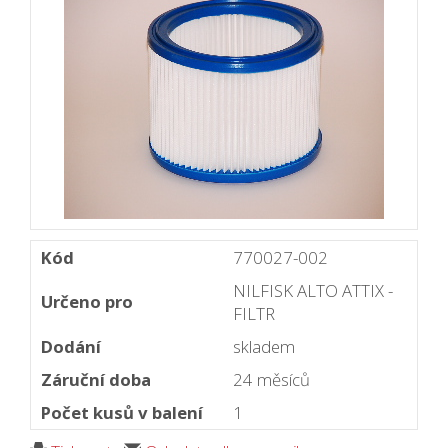
Kód
770027-002
NILFISK ALTO ATTIX -
Určeno pro
FILTR
Dodání
skladem
Záruční doba
24 měsíců
Počet kusů v balení
1