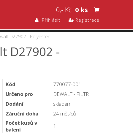
0,- Kč
0 ks
Přihlásit
Registrace
ewalt D27902 - Polyester
lt D27902 -
Kód
770077-001
Určeno pro
DEWALT - FILTR
Dodání
skladem
Záruční doba
24 měsíců
Počet kusů v
1
balení