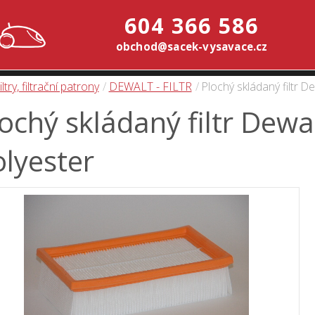
604 366 586
obchod@sacek-vysavace.cz
iltry, filtrační patrony
DEWALT - FILTR
Plochý skládaný filtr D
ochý skládaný filtr Dewa
lyester