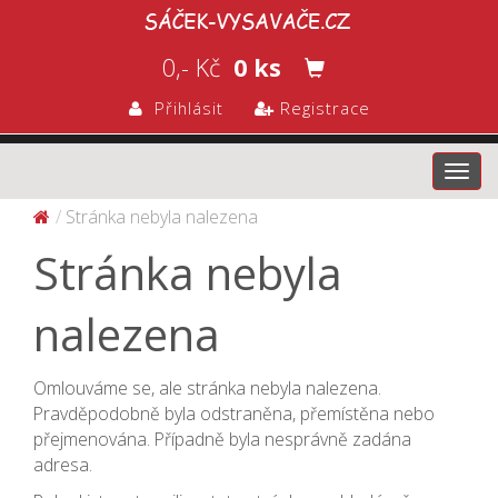
0,- Kč
0 ks
Přihlásit
Registrace
Toggl
navig
Stránka nebyla nalezena
Stránka nebyla
nalezena
Omlouváme se, ale stránka nebyla nalezena.
Pravděpodobně byla odstraněna, přemístěna nebo
přejmenována. Případně byla nesprávně zadána
adresa.