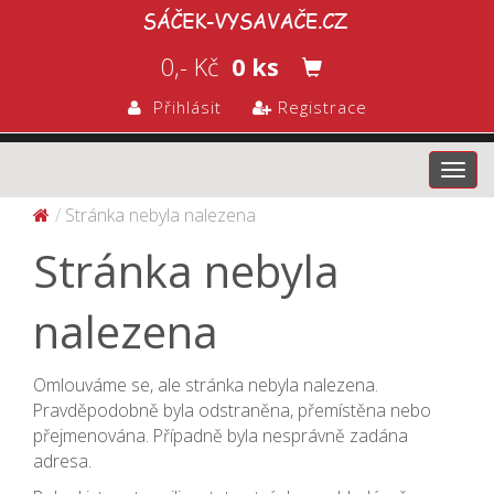
0,- Kč
0 ks
Přihlásit
Registrace
Toggl
navig
Stránka nebyla nalezena
Stránka nebyla
nalezena
Omlouváme se, ale stránka nebyla nalezena.
Pravděpodobně byla odstraněna, přemístěna nebo
přejmenována. Případně byla nesprávně zadána
adresa.