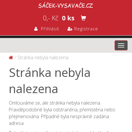
0,- Kč
0 ks
Přihlásit
Registrace
Toggl
navig
Stránka nebyla nalezena
Stránka nebyla
nalezena
Omlouváme se, ale stránka nebyla nalezena.
Pravděpodobně byla odstraněna, přemístěna nebo
přejmenována. Případně byla nesprávně zadána
adresa.