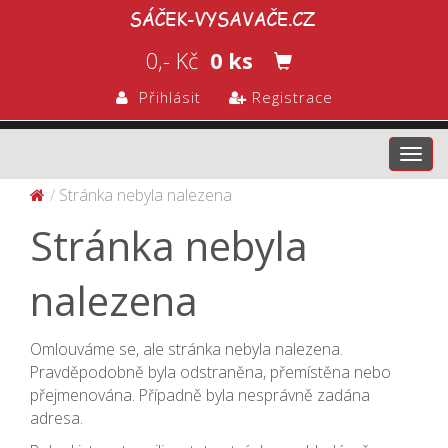
0,- Kč
0 ks
Přihlásit
Registrace
Toggl
navig
Stránka nebyla nalezena
Stránka nebyla
nalezena
Omlouváme se, ale stránka nebyla nalezena.
Pravděpodobně byla odstraněna, přemístěna nebo
přejmenována. Případně byla nesprávně zadána
adresa.