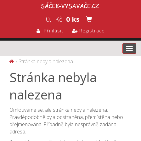
0,- Kč
0 ks
Přihlásit
Registrace
Toggl
navig
Stránka nebyla nalezena
Stránka nebyla
nalezena
Omlouváme se, ale stránka nebyla nalezena.
Pravděpodobně byla odstraněna, přemístěna nebo
přejmenována. Případně byla nesprávně zadána
adresa.