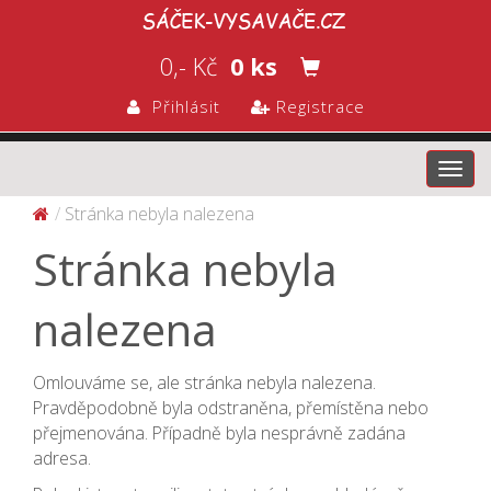
0,- Kč
0 ks
Přihlásit
Registrace
Toggl
navig
Stránka nebyla nalezena
Stránka nebyla
nalezena
Omlouváme se, ale stránka nebyla nalezena.
Pravděpodobně byla odstraněna, přemístěna nebo
přejmenována. Případně byla nesprávně zadána
adresa.