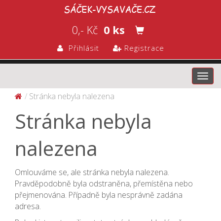
0,- Kč
0 ks
Přihlásit
Registrace
Toggl
navig
Stránka nebyla nalezena
Stránka nebyla
nalezena
Omlouváme se, ale stránka nebyla nalezena.
Pravděpodobně byla odstraněna, přemístěna nebo
přejmenována. Případně byla nesprávně zadána
adresa.