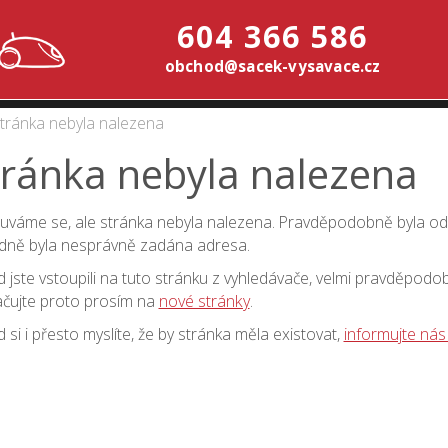
604 366 586
obchod@sacek-vysavace.cz
tránka nebyla nalezena
tránka nebyla nalezena
váme se, ale stránka nebyla nalezena. Pravděpodobně byla o
dně byla nesprávně zadána adresa.
 jste vstoupili na tuto stránku z vyhledávače, velmi pravděpodo
čujte proto prosím na
nové stránky
.
 si i přesto myslíte, že by stránka měla existovat,
informujte nás