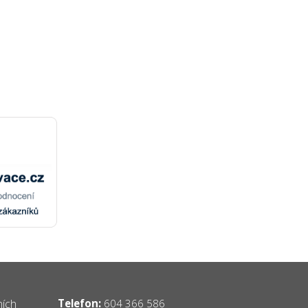
ních
Telefon:
604 366 586