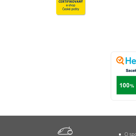
O spo