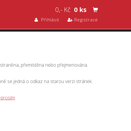
0,- Kč
0 ks
Přihlásit
Registrace
dstraněna, přemístěna nebo přejmenována.
bně se jedná o odkaz na starou verzi stránek.
 prosím
.