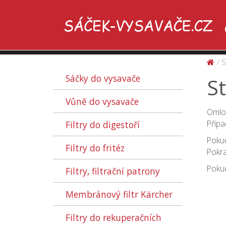
S
Sáčky do vysavače
S
Vůně do vysavače
Omlou
Přípa
Filtry do digestoří
Pokud
Filtry do fritéz
Pokra
Pokud
Filtry, filtrační patrony
Membránový filtr Kärcher
Filtry do rekuperačních