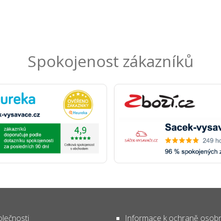
Spokojenost zákazníků
lečnosti
Informace k ochraně osob