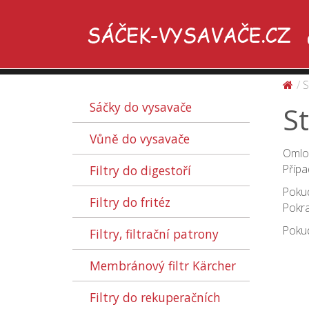
S
Sáčky do vysavače
S
Vůně do vysavače
Omlou
Přípa
Filtry do digestoří
Pokud
Filtry do fritéz
Pokra
Pokud
Filtry, filtrační patrony
Membránový filtr Kärcher
Filtry do rekuperačních