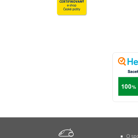
O spo