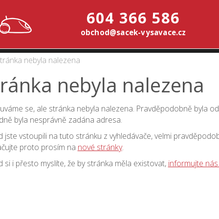
604 366 586
obchod@sacek-vysavace.cz
tránka nebyla nalezena
tránka nebyla nalezena
váme se, ale stránka nebyla nalezena. Pravděpodobně byla o
dně byla nesprávně zadána adresa.
 jste vstoupili na tuto stránku z vyhledávače, velmi pravděpodo
čujte proto prosím na
nové stránky
.
 si i přesto myslíte, že by stránka měla existovat,
informujte nás