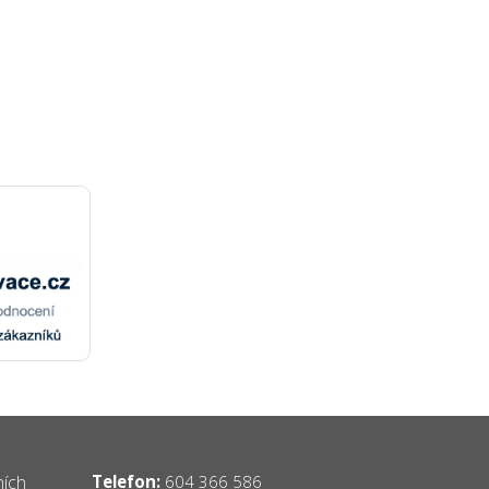
ních
Telefon:
604 366 586