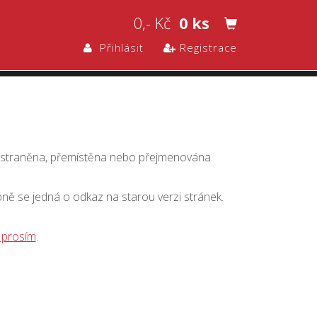
0,- Kč
0 ks
Přihlásit
Registrace
dstraněna, přemístěna nebo přejmenována.
bně se jedná o odkaz na starou verzi stránek.
 prosím
.