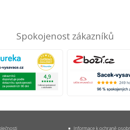
Spokojenost zákazníků
lečnosti
Informace k ochraně osob