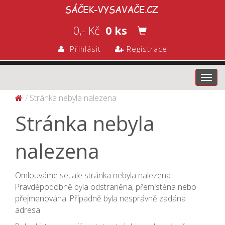
0,- Kč
0 ks
Přihlásit
Registrace
Toggl
navig
Stránka nebyla nalezena
Stránka nebyla
nalezena
Omlouváme se, ale stránka nebyla nalezena.
Pravděpodobně byla odstraněna, přemístěna nebo
přejmenována. Případně byla nesprávně zadána
adresa.