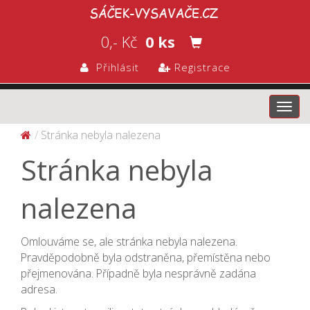
0,- Kč
0 ks
Přihlásit
Registrace
Toggl
navig
Stránka nebyla nalezena
Stránka nebyla
nalezena
Omlouváme se, ale stránka nebyla nalezena.
Pravděpodobně byla odstraněna, přemístěna nebo
přejmenována. Případně byla nesprávně zadána
adresa.