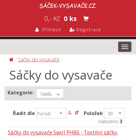
0,- Kč
0 ks
Přihlásit
Registrace
Toggl
navig
Sáčky do vysavače
Sáčky do vysavače
Kategorie:
SWIRL
Řadit dle
Položek
Pořadí
90
nalezeno
3
Sáčky do vysavače Swirl PH86 - Textilní sáčky,