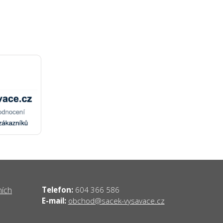
ních
Telefon:
604 366 586
obchod@sacek-vysavace.cz
E-mail: