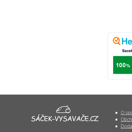
O spo
Obch
Doda