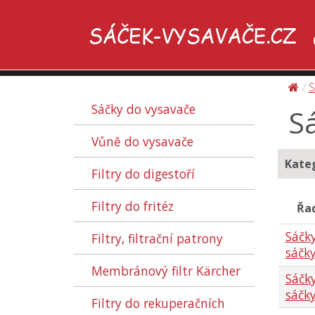
S
Sáčky do vysavače
S
Vůně do vysavače
Kateg
Filtry do digestoří
Filtry do fritéz
Řad
Sáčky
Filtry, filtrační patrony
sáčky
Membránový filtr Kärcher
Sáčky
sáčky
Filtry do rekuperačních