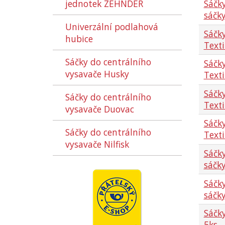
jednotek ZEHNDER
Sáčky
sáčky
Univerzální podlahová
Sáčky
hubice
Texti
Sáčky do centrálního
Sáčky
vysavače Husky
Texti
Sáčky
Sáčky do centrálního
Texti
vysavače Duovac
Sáčky
Sáčky do centrálního
Texti
vysavače Nilfisk
Sáčky
sáčky
Sáčky
sáčky
Sáčky
5ks