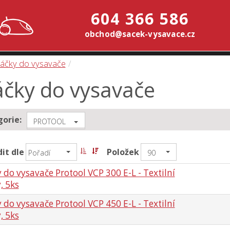
604 366 586
obchod@sacek-vysavace.cz
áčky do vysavače
áčky do vysavače
orie:
PROTOOL
it dle
Položek
Pořadí
90
 do vysavače Protool VCP 300 E-L - Textilní
, 5ks
 do vysavače Protool VCP 450 E-L - Textilní
, 5ks