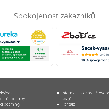
Spokojenost zákazníků
lečnosti
Informace k ochraně osob
odní podmínky
údajů
cí podmínky
Kontakt